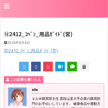
⑫2412_ｺﾍﾟﾝ_用品ｶﾞｲﾄﾞ(営)
2024年9月4日
⑫2412_ｺﾍﾟﾝ_用品ｶﾞｲﾄﾞ(営)
この記事を書いた人
elle
エル＠購買部主任 普段は某大手企業の購買部
門のお手伝いしています。 健康食品や運動方